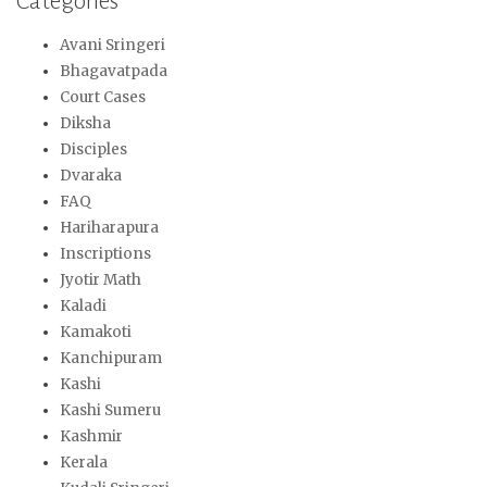
Categories
Avani Sringeri
Bhagavatpada
Court Cases
Diksha
Disciples
Dvaraka
FAQ
Hariharapura
Inscriptions
Jyotir Math
Kaladi
Kamakoti
Kanchipuram
Kashi
Kashi Sumeru
Kashmir
Kerala