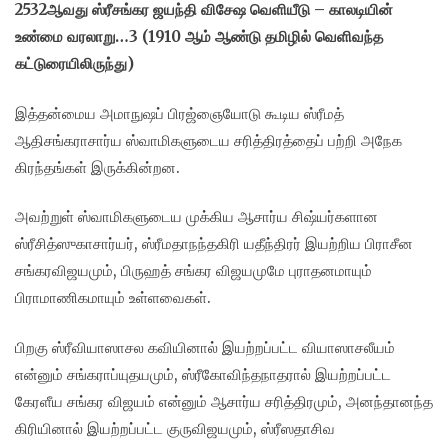
2532ஆவது ஸ்ரீசங்கர ஜயந்தி விசேஷ வெளியீடு – காலடியின்
உண்மை வரலாறு…3 (1910 ஆம் ஆண்டு தமிழில் வெளிவந்த
கட்டுரையிலிருந்து)
இத்தன்மைய அமாநுஷப் பிரஜ்ஞையோடு கூடிய ஸ்ரீமத்
ஆதிசங்கராசார்ய ஸ்வாமிகளுடைய சரித்திரத்தைப் பற்றி அநேக
கிரந்தங்கள் இருக்கின்றன.
அவற்றுள் ஸ்வாமிகளுடைய முக்கிய ஆசார்ய சிஷ்யர்களான
ஸ்ரீசித்ஸுகாசார்யர், ஸ்ரீமதாநந்தகிரி யதீந்திரர் இயற்றிய பிராசீன
சங்கரவிஜயமும், பிருஹத் சங்கர விஜயமுமே புராதனமாயும்
பிராமாணிகமாயும் உள்ளவைகள்.
பிறகு ஸ்ரீவியாஸாசல கவியினால் இயற்றப்பட்ட வியாஸாசலீயம்
என்னும் சங்கராப்யுதயமும், ஸ்ரீகோவிந்தநாதரால் இயற்றப்பட்ட
கேரளீய சங்கர விஜயம் என்னும் ஆசார்ய சரித்திரமும், அனந்தானந்த
கிரியினால் இயற்றப்பட்ட குருவிஜயமும், ஸ்ரீஸதாசிவ