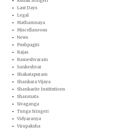
Kudali Sringeri
Last Days
Legal
Mathamnaya
Miscellaneous
News
Pushpagiri
Rajas
Rameshvaram
Sankeshvar
Shakatapuram
Shankara Vijaya
Shankarite Institutions
Shanmata
Sivaganga
Tunga Sringeri
Vidyaranya
Virupaksha