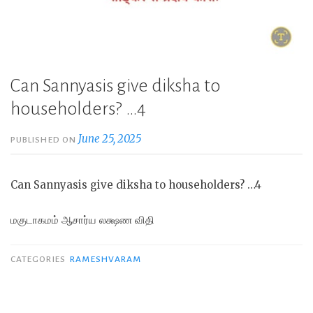
Can Sannyasis give diksha to
householders? …4
June 25, 2025
PUBLISHED ON
Can Sannyasis give diksha to householders? …4
மகுடாகமம் ஆசார்ய லக்ஷண விதி
CATEGORIES
RAMESHVARAM