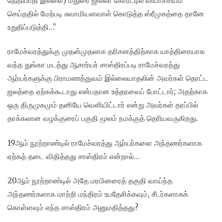
தேதியாதி இல்லை) மதுரை ஜில்லா கோர்ட்டில் வியாச்சியம்
செய்ததில் மேற்படி சுவாமியளவாள் கொடுத்த ஸ்ரீமுகத்தை தானே
உறுதிப்படுத்தி…”
ராமேச்வரத்துக்கு முதன்முதலாக தரிசனத்திற்காக யாத்திரையாக
வந்த துங்கா மடத்து ஆசார்யர் சாஸ்திரப்படி ராமேச்வரத்து
ஆர்யர்களுக்கு பிராமணத்துவம் இல்லையாதலின் அவர்கள் தொட்ட
ஜலத்தை ஏற்கக்கூடாது என்பதான உத்தரவைப் போட்டார்; அதற்காக
ஒரு திருமுகமும் தனியே வெளியிட்டார் என்று அவர்கள் தரப்பில்
தாக்கலான வழக்குரைப் பகுதி மூலம் நமக்குத் தெரியவருகிறது.
19ஆம் நூற்றாண்டில் ராமேச்வரத்து ஆர்யர்களை அந்தணர்களாக
ஏற்கத் தடை விதித்தது சாஸ்திரம் என்றால்…
20ஆம் நூற்றாண்டில் அதே மரபினரைத் தகுதி வாய்ந்த
அந்தணர்களாக மாற்றி மந்திரம் உபதேசிக்கவும், சீடர்களாகக்
கொள்ளவும் எந்த சாஸ்திரம் அனுமதித்தது?