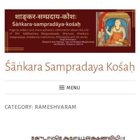
Skip
to
content
Śāṅkara Sampradaya Kośaḥ
MENU
CATEGORY:
RAMESHVARAM