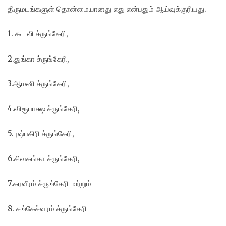
திருமடங்களுள் தொன்மையானது எது என்பதும் ஆய்வுக்குரியது.
1. கூடலி ச்ருங்கேரி,
2.துங்கா ச்ருங்கேரி,
3.ஆமனி ச்ருங்கேரி,
4.விரூபாக்ஷ ச்ருங்கேரி,
5.புஷ்பகிரி ச்ருங்கேரி,
6.சிவகங்கா ச்ருங்கேரி,
7.கரவீரம் ச்ருங்கேரி மற்றும்
8. சங்கேச்வரம் ச்ருங்கேரி