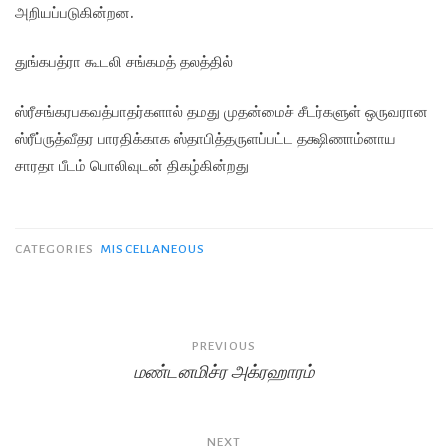
அறியப்படுகின்றன.
துங்கபத்ரா கூடலி சங்கமத் தலத்தில்
ஸ்ரீசங்கரபகவத்பாதர்களால் தமது முதன்மைச் சீடர்களுள் ஒருவரான
ஸ்ரீப்ருத்வீதர பாரதிக்காக ஸ்தாபித்தருளப்பட்ட தக்ஷிணாம்னாய
சாரதா பீடம் பொலிவுடன் திகழ்கின்றது
CATEGORIES
MISCELLANEOUS
Post
PREVIOUS
மண்டனமிச்ர அக்ரஹாரம்
navigation
NEXT