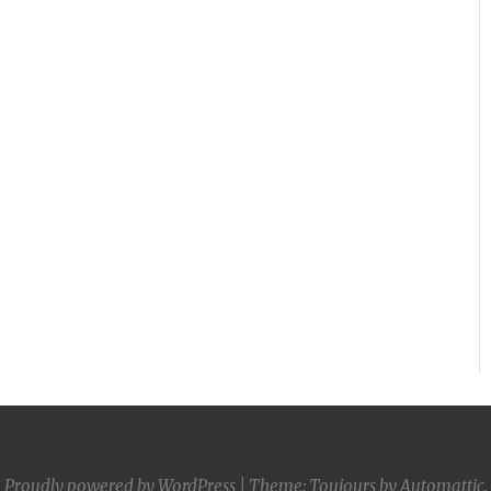
Proudly powered by WordPress
|
Theme: Toujours by
Automattic
.