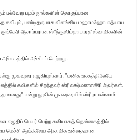
்கும் பல்வேறு பழம் நூல்களின் தொகுப்பான
ஸித்த கவியும், பண்டிதருமாக விளங்கிய மஹாமஹோபாத்யாய
்ருங்கேரி ஆசார்யரான ஸ்ரீந்ருஸிம்ஹ பாரதீ ஸ்வாமிகளின்
அச்சகத்தில் அச்சிடப் பெற்றது.
இதற்கு முகவுரை எழுதியுள்ளார். “மனித உலகத்திலேயே
ாலத்தில் கவிகளில் சிறந்தவர் ஸ்ரீ லக்ஷ்மணஸூரி அவர்கள்.
்தமானது” என்று நூலின் முகவுரையில் ஸ்ரீ ராமஸ்வாமி
ளை எழுதிப் பெயர் பெற்ற கவியாகத் தென்னகத்தில்
ை மெச்சி ஆங்கிலேய அரசு மிக உன்னதமான
 வழங்கியது.