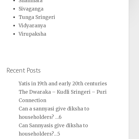
Shanmata
Sivaganga
Tunga Sringeri
Vidyaranya
Virupaksha
Recent Posts
Yatis in 19th and early 20th centuries
The Dwaraka – Kudli Sringeri – Puri
Connection
Can a sannyasi give diksha to
householders? …6
Can Sannyasis give diksha to
householders?…5