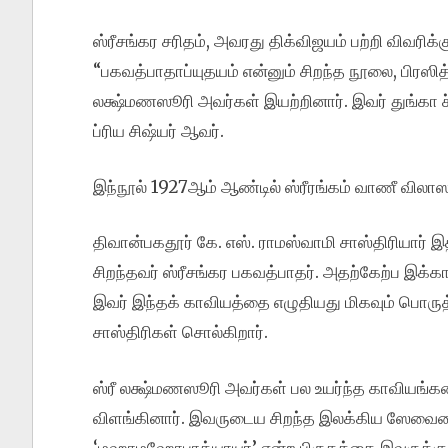
ஸ்ரீசங்கர சரிதம், அவரது திக்விஜயம் பற்றி விவரிக
“பகவத்பாதாப்யுதயம் என்னும் சிறந்த நூலை, பிர
லக்ஷ்மணஸூரி அவர்கள் இயற்றினார். இவர் துங்கா ச
ப்ரிய சிஷ்யர் ஆவர்.
இந்நூல் 1927ஆம் ஆண்டில் ஸ்ரீரங்கம் வாணீ விலாஸ 
திவான்பகதூர் கே. எஸ். ராமஸ்வாமி சாஸ்திரியார் 
சிறந்தவர் ஸ்ரீசங்கர பகவத்பாதர். அதற்கேற்ப இக்க
இவர் இந்தக் காவியத்தை எழுதியது மிகவும் பொருத
சாஸ்திரிகள் சொல்கிறார்.
ஸ்ரீ லக்ஷ்மணஸூரி அவர்கள் பல உயர்ந்த காவியங்க
விளங்கினார். இவருடைய சிறந்த இலக்கிய ஸேவைய
‘மஹாமஹோபாத்யாயர்’ என்ற பிருதத்தை இவருக்கு