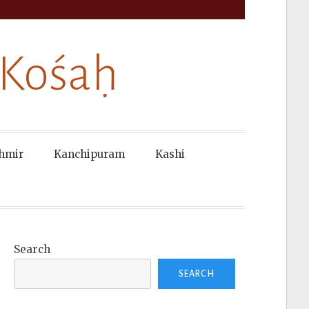
 Kośaḥ
hmir
Kanchipuram
Kashi
Search
SEARCH