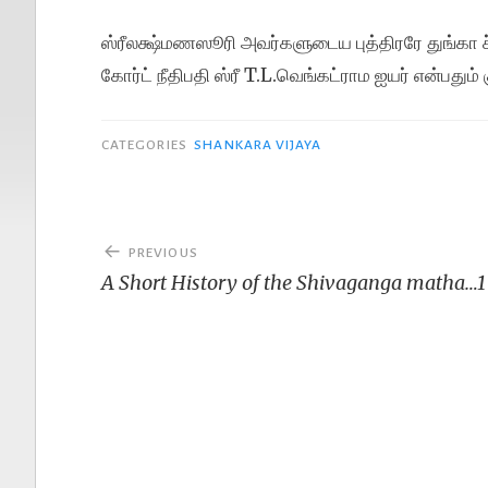
ஸ்ரீலக்ஷ்மணஸூரி அவர்களுடைய புத்திரரே துங்கா ச்ர
கோர்ட் நீதிபதி ஸ்ரீ T.L.வெங்கட்ராம ஐயர் என்பதும் 
CATEGORIES
SHANKARA VIJAYA
Post
PREVIOUS
navigation
A Short History of the Shivaganga matha…1