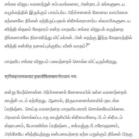
சங்கர விஜய வரலாற்றுச் சம்பவங்களை, அன்றாடம் உங்களுடைய
வழக்கத்தில் இருக்கும் பாரம்பர்ய அர்ச்சனைக் கோவை வாயிலாக
ஏற்கனவே நீங்கள் ஏற்றிருப்பதால் ஸ்ரீசங்கராசார்ய ஸ்வாமிகளுடைய
ஸித்தி ஸ்தலம் கேதாரம் என்ற மாதவீய சங்கர விஜயக் கருத்தை
நீங்களாகவே நிராகரித்து விட்டீர்கள். பின் எதற்கு இந்த கேதாரத்தில்
ஸித்தி என்கிற நகைப்புக்குரிய வீண் வாதம்?”
மாதவீய சங்கர விஜயம் பலவற்றைச் சொல்ல விட்டிருக்கிறது.
श्रीचक्रात्मकताटङ्कतोषिताम्बामनोरथाय नमः
என்று மேற்சொன்ன அர்ச்சனைக் கோவையில் உள்ள வரலாற்றைக்
காஞ்சி மடம் ஏற்கிறது. ஆனால், திருவானைக்காவில் தாடங்க
ப்ரதிஷ்டை செய்த வரலாற்றை மாதவியகாரர் சொல்லவேயில்லை.
அவரால் சொல்லப்படாத காஞ்சியில் ஸ்ரீகாமகோடி பீடம் ஸ்ரீமடம்
ஸ்தாபனம், யோகலிங்க ப்ரதிஷ்டை, ஸர்வஜ்ஞ பீடாரோஹணம்,
அங்கேயே ஸித்தியுற்றது என்பனவற்றை ஏற்க மறுக்கும் நீங்கள் பிறகு