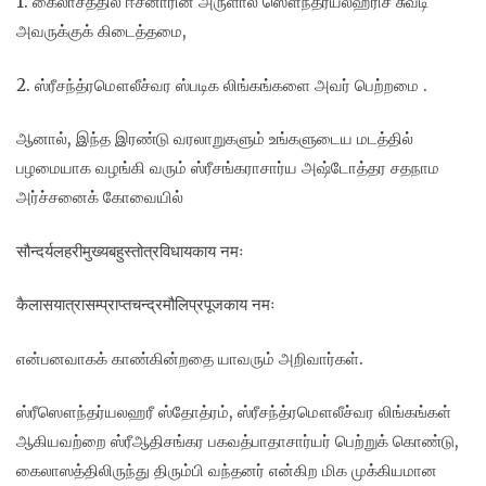
1. கைலாசத்தில் ஈசனாரின் அருளால் ஸௌந்தர்யலஹரிச் சுவடி
அவருக்குக் கிடைத்தமை,
2. ஸ்ரீசந்த்ரமௌலீச்வர ஸ்படிக லிங்கங்களை அவர் பெற்றமை .
ஆனால், இந்த இரண்டு வரலாறுகளும் உங்களுடைய மடத்தில்
பழமையாக வழங்கி வரும் ஸ்ரீசங்கராசார்ய அஷ்டோத்தர சதநாம
அர்ச்சனைக் கோவையில்
सौन्दर्यलहरीमुख्यबहुस्तोत्रविधायकाय नमः
कैलासयात्रासम्प्राप्तचन्द्रमौलिप्रपूजकाय नमः
என்பனவாகக் காண்கின்றதை யாவரும் அறிவார்கள்.
ஸ்ரீஸௌந்தர்யலஹரீ ஸ்தோத்ரம், ஸ்ரீசந்த்ரமௌலீச்வர லிங்கங்கள்
ஆகியவற்றை ஸ்ரீஆதிசங்கர பகவத்பாதாசார்யர் பெற்றுக் கொண்டு,
கைலாஸத்திலிருந்து திரும்பி வந்தனர் என்கிற மிக முக்கியமான