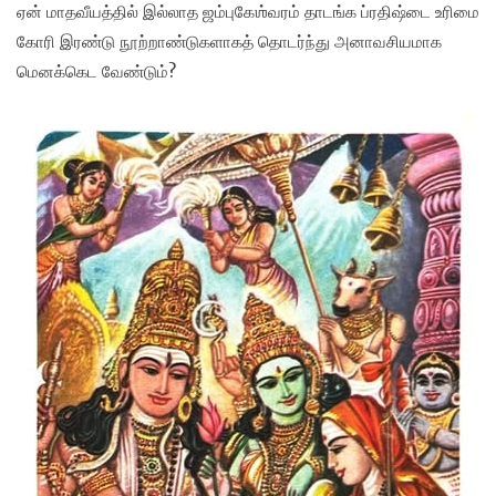
ஏன் மாதவீயத்தில் இல்லாத ஜம்புகேஶ்வரம் தாடங்க ப்ரதிஷ்டை உரிமை
கோரி இரண்டு நூற்றாண்டுகளாகத் தொடர்ந்து அனாவசியமாக
மெனக்கெட வேண்டும்?