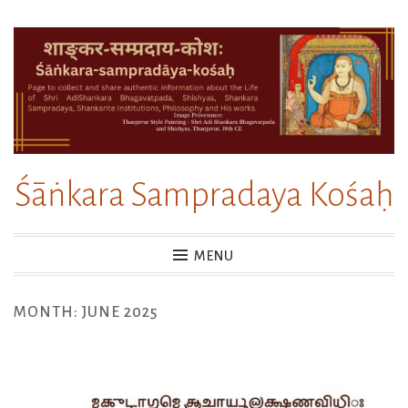
Skip
to
content
Śāṅkara Sampradaya Kośaḥ
MENU
MONTH:
JUNE 2025