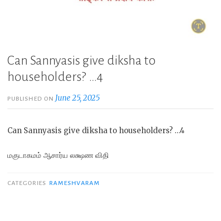
Can Sannyasis give diksha to
householders? …4
June 25, 2025
PUBLISHED ON
Can Sannyasis give diksha to householders? …4
மகுடாகமம் ஆசார்ய லக்ஷண விதி
CATEGORIES
RAMESHVARAM