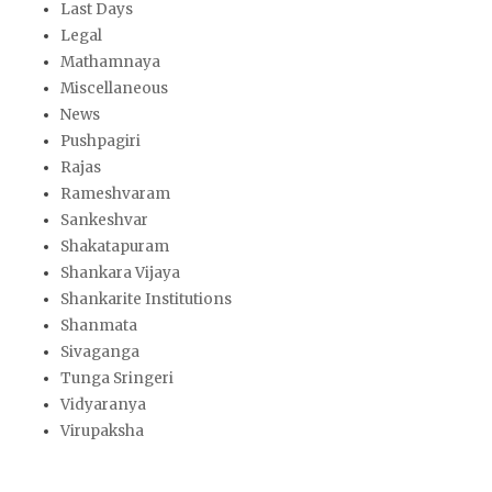
Last Days
Legal
Mathamnaya
Miscellaneous
News
Pushpagiri
Rajas
Rameshvaram
Sankeshvar
Shakatapuram
Shankara Vijaya
Shankarite Institutions
Shanmata
Sivaganga
Tunga Sringeri
Vidyaranya
Virupaksha